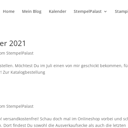
Home
Mein Blog
Kalender
StempelPalast
Stampi
ber 2021
om StempelPalast
tellen. Möchtest Du im Juli einen von mir geschickt bekommen, fü
! Zur Katalogbestellung
om StempelPalast
Up! versandkostenfrei! Schau doch mal im Onlineshop vorbei und s
 Dort findest Du sowohl die Ausverkaufsecke als auch die letzten