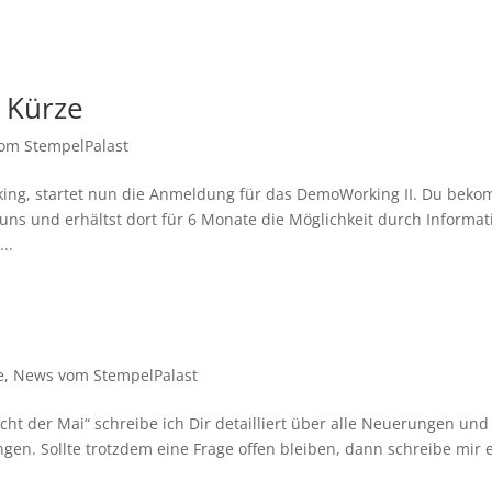
n Kürze
om StempelPalast
ing, startet nun die Anmeldung für das DemoWorking II. Du bek
ns und erhältst dort für 6 Monate die Möglichkeit durch Informat
..
e
,
News vom StempelPalast
ht der Mai“ schreibe ich Dir detailliert über alle Neuerungen und
gen. Sollte trotzdem eine Frage offen bleiben, dann schreibe mir 