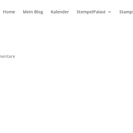
Home
Mein Blog
Kalender
StempelPalast
Stampi
mentare