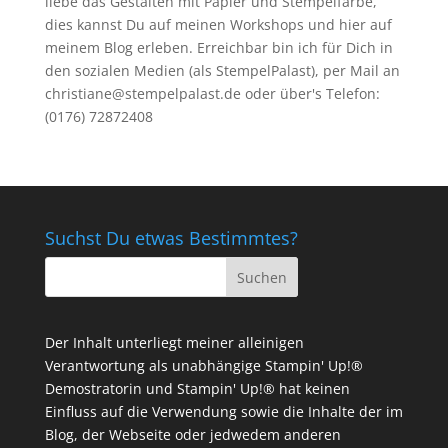
liebe das Gestalten mit Papier und Stempelfarbe,
dies kannst Du auf meinen
Workshops
und hier auf
meinem Blog erleben. Erreichbar bin ich für Dich in
den sozialen Medien (als StempelPalast), per Mail an
christiane@stempelpalast.de
oder über's Telefon:
(0176) 72872408
Suchst Du etwas Bestimmtes?
Der Inhalt unterliegt meiner alleinigen
Verantwortung als unabhängige Stampin' Up!®
Demostratorin und Stampin' Up!® hat keinen
Einfluss auf die Verwendung sowie die Inhalte der im
Blog, der Webseite oder jedwedem anderen