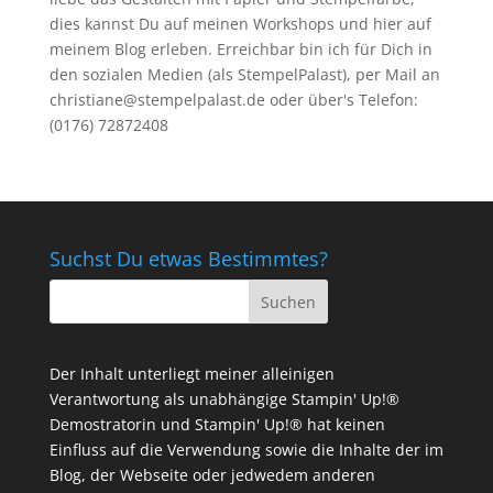
dies kannst Du auf meinen
Workshops
und hier auf
meinem Blog erleben. Erreichbar bin ich für Dich in
den sozialen Medien (als StempelPalast), per Mail an
christiane@stempelpalast.de
oder über's Telefon:
(0176) 72872408
Suchst Du etwas Bestimmtes?
Der Inhalt unterliegt meiner alleinigen
Verantwortung als unabhängige Stampin' Up!®
Demostratorin und Stampin' Up!® hat keinen
Einfluss auf die Verwendung sowie die Inhalte der im
Blog, der Webseite oder jedwedem anderen