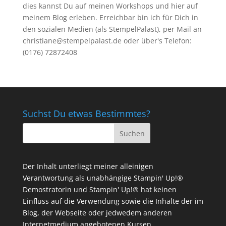
dies kannst Du auf meinen
Workshops
und hier auf
meinem Blog erleben. Erreichbar bin ich für Dich in
den sozialen Medien (als StempelPalast), per Mail an
christiane@stempelpalast.de
oder über's Telefon:
(0176) 72872408
Suchst Du etwas Bestimmtes?
Der Inhalt unterliegt meiner alleinigen
Verantwortung als unabhängige Stampin' Up!®
Demostratorin und Stampin' Up!® hat keinen
Einfluss auf die Verwendung sowie die Inhalte der im
Blog, der Webseite oder jedwedem anderen
Internetmedium angebotenen Kursen,