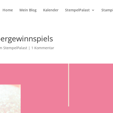
Home
Mein Blog
Kalender
StempelPalast
Stampi
ergewinnspiels
m StempelPalast
|
1 Kommentar