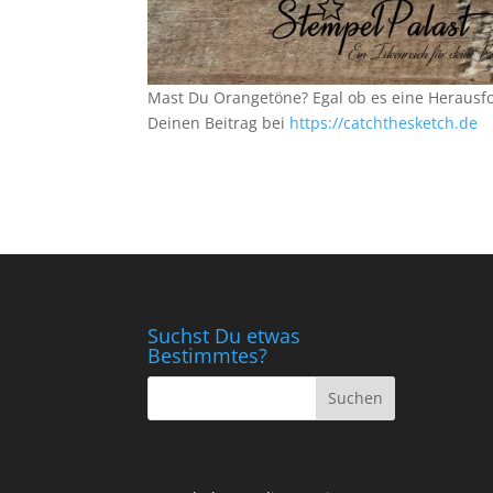
Mast Du Orangetöne? Egal ob es eine Herausford
Deinen Beitrag bei
https://catchthesketch.de
Suchst Du etwas
Bestimmtes?