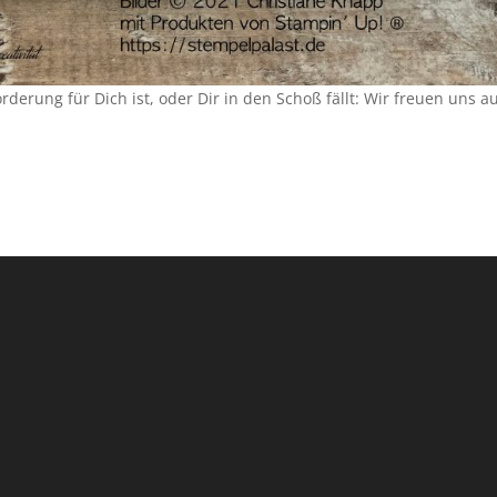
erung für Dich ist, oder Dir in den Schoß fällt: Wir freuen uns a