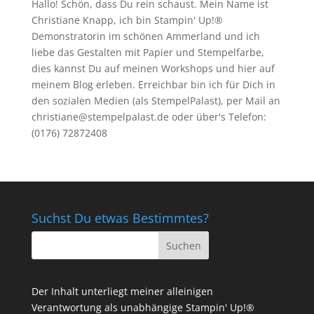
Hallo! Schön, dass Du rein schaust. Mein Name ist
Christiane Knapp, ich bin Stampin' Up!®
Demonstratorin im schönen Ammerland und ich
liebe das Gestalten mit Papier und Stempelfarbe,
dies kannst Du auf meinen
Workshops
und hier auf
meinem Blog erleben. Erreichbar bin ich für Dich in
den sozialen Medien (als StempelPalast), per Mail an
christiane@stempelpalast.de
oder über's Telefon:
(0176) 72872408
Suchst Du etwas Bestimmtes?
Der Inhalt unterliegt meiner alleinigen
Verantwortung als unabhängige Stampin' Up!®