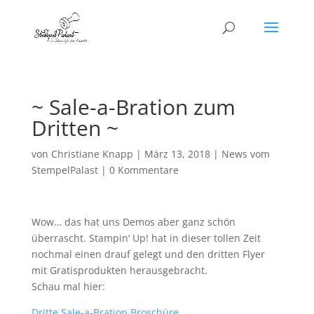
~ Sale-a-Bration zum
Dritten ~
von
Christiane Knapp
|
März 13, 2018
|
News vom
StempelPalast
|
0 Kommentare
Wow… das hat uns Demos aber ganz schön
überrascht. Stampin‘ Up! hat in dieser tollen Zeit
nochmal einen drauf gelegt und den dritten Flyer
mit Gratisprodukten herausgebracht.
Schau mal hier:
Dritte Sale-a-Bration Broschüre