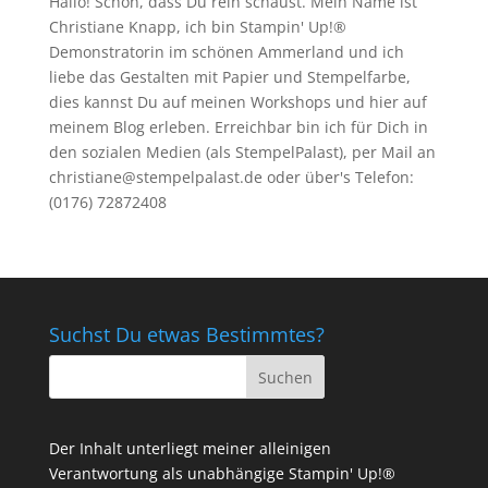
Hallo! Schön, dass Du rein schaust. Mein Name ist
Christiane Knapp, ich bin Stampin' Up!®
Demonstratorin im schönen Ammerland und ich
liebe das Gestalten mit Papier und Stempelfarbe,
dies kannst Du auf meinen
Workshops
und hier auf
meinem Blog erleben. Erreichbar bin ich für Dich in
den sozialen Medien (als StempelPalast), per Mail an
christiane@stempelpalast.de
oder über's Telefon:
(0176) 72872408
Suchst Du etwas Bestimmtes?
Der Inhalt unterliegt meiner alleinigen
Verantwortung als unabhängige Stampin' Up!®