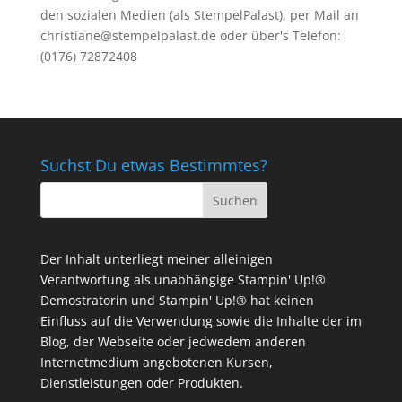
den sozialen Medien (als StempelPalast), per Mail an
christiane@stempelpalast.de
oder über's Telefon:
(0176) 72872408
Suchst Du etwas Bestimmtes?
Der Inhalt unterliegt meiner alleinigen
Verantwortung als unabhängige Stampin' Up!®
Demostratorin und Stampin' Up!® hat keinen
Einfluss auf die Verwendung sowie die Inhalte der im
Blog, der Webseite oder jedwedem anderen
Internetmedium angebotenen Kursen,
Dienstleistungen oder Produkten.