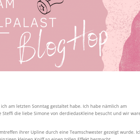
e ich am letzten Sonntag gestaltet habe. Ich habe nämlich am
teffi die liebe Simone von derdiedasKleine besucht und wir war
amtreffen ihrer Upline durch eine Teamschwester gezeigt wurde. I
 einzigen kleinen Kniff so einen tollen Effekt hermacht.