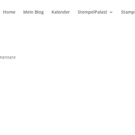
Home
Mein Blog
Kalender
StempelPalast
Stampi
mentare