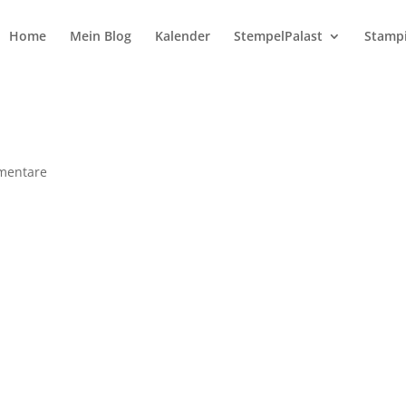
Home
Mein Blog
Kalender
StempelPalast
Stampi
mentare