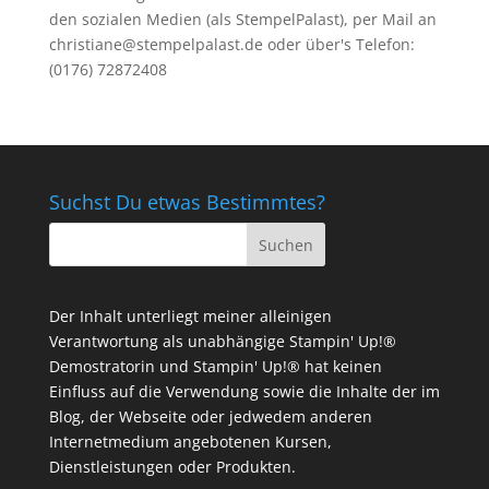
den sozialen Medien (als StempelPalast), per Mail an
christiane@stempelpalast.de
oder über's Telefon:
(0176) 72872408
Suchst Du etwas Bestimmtes?
Der Inhalt unterliegt meiner alleinigen
Verantwortung als unabhängige Stampin' Up!®
Demostratorin und Stampin' Up!® hat keinen
Einfluss auf die Verwendung sowie die Inhalte der im
Blog, der Webseite oder jedwedem anderen
Internetmedium angebotenen Kursen,
Dienstleistungen oder Produkten.