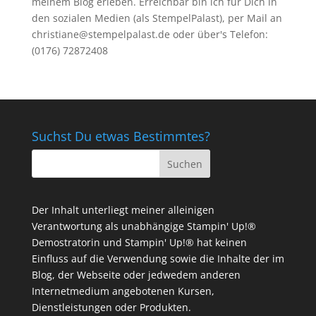
meinem Blog erleben. Erreichbar bin ich für Dich in
den sozialen Medien (als StempelPalast), per Mail an
christiane@stempelpalast.de
oder über's Telefon:
(0176) 72872408
Suchst Du etwas Bestimmtes?
Der Inhalt unterliegt meiner alleinigen
Verantwortung als unabhängige Stampin' Up!®
Demostratorin und Stampin' Up!® hat keinen
Einfluss auf die Verwendung sowie die Inhalte der im
Blog, der Webseite oder jedwedem anderen
Internetmedium angebotenen Kursen,
Dienstleistungen oder Produkten.