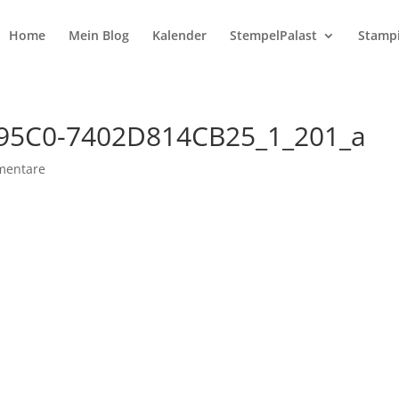
Home
Mein Blog
Kalender
StempelPalast
Stampi
95C0-7402D814CB25_1_201_a
mentare