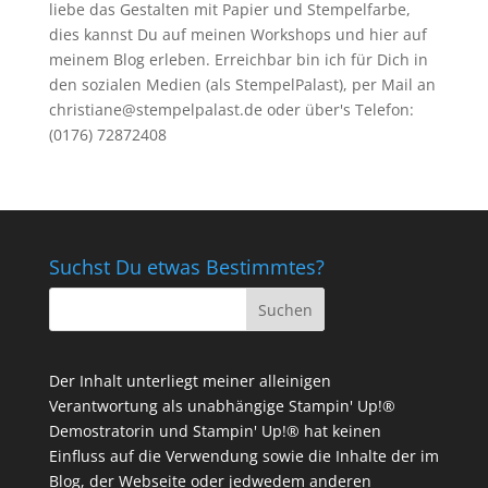
liebe das Gestalten mit Papier und Stempelfarbe,
dies kannst Du auf meinen
Workshops
und hier auf
meinem Blog erleben. Erreichbar bin ich für Dich in
den sozialen Medien (als StempelPalast), per Mail an
christiane@stempelpalast.de
oder über's Telefon:
(0176) 72872408
Suchst Du etwas Bestimmtes?
Der Inhalt unterliegt meiner alleinigen
Verantwortung als unabhängige Stampin' Up!®
Demostratorin und Stampin' Up!® hat keinen
Einfluss auf die Verwendung sowie die Inhalte der im
Blog, der Webseite oder jedwedem anderen