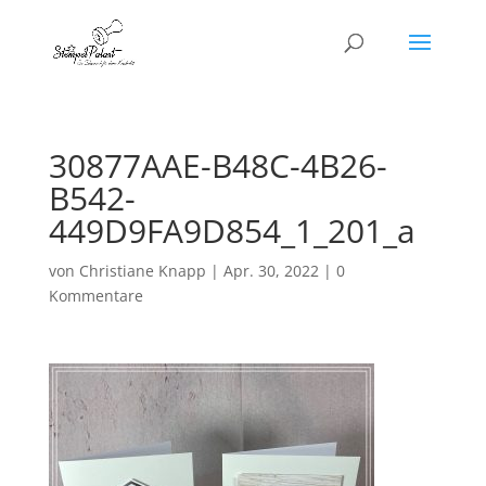
30877AAE-B48C-4B26-
B542-
449D9FA9D854_1_201_a
von
Christiane Knapp
|
Apr. 30, 2022
|
0
Kommentare