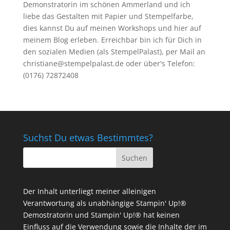
Demonstratorin im schönen Ammerland und ich
liebe das Gestalten mit Papier und Stempelfarbe,
dies kannst Du auf meinen
Workshops
und hier auf
meinem Blog erleben. Erreichbar bin ich für Dich in
den sozialen Medien (als StempelPalast), per Mail an
christiane@stempelpalast.de
oder über's Telefon:
(0176) 72872408
Suchst Du etwas Bestimmtes?
Der Inhalt unterliegt meiner alleinigen
Verantwortung als unabhängige Stampin' Up!®
Demostratorin und Stampin' Up!® hat keinen
Einfluss auf die Verwendung sowie die Inhalte der im