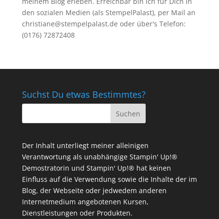
meinem Blog erleben. Erreichbar bin ich für Dich in
den sozialen Medien (als StempelPalast), per Mail an
christiane@stempelpalast.de
oder über's Telefon:
(0176) 72872408
Suchst Du etwas Bestimmtes?
Der Inhalt unterliegt meiner alleinigen
Verantwortung als unabhängige Stampin' Up!®
Demostratorin und Stampin' Up!® hat keinen
Einfluss auf die Verwendung sowie die Inhalte der im
Blog, der Webseite oder jedwedem anderen
Internetmedium angebotenen Kursen,
Dienstleistungen oder Produkten.