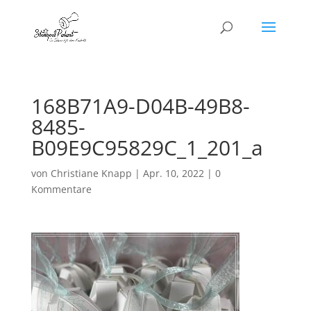
168B71A9-D04B-49B8-
8485-
B09E9C95829C_1_201_a
von
Christiane Knapp
|
Apr. 10, 2022
|
0
Kommentare