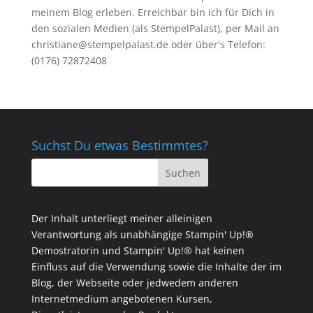
meinem Blog erleben. Erreichbar bin ich für Dich in
den sozialen Medien (als StempelPalast), per Mail an
christiane@stempelpalast.de
oder über's Telefon:
(0176) 72872408
Suchst Du etwas Bestimmtes?
Der Inhalt unterliegt meiner alleinigen
Verantwortung als unabhängige Stampin' Up!®
Demostratorin und Stampin' Up!® hat keinen
Einfluss auf die Verwendung sowie die Inhalte der im
Blog, der Webseite oder jedwedem anderen
Internetmedium angebotenen Kursen,