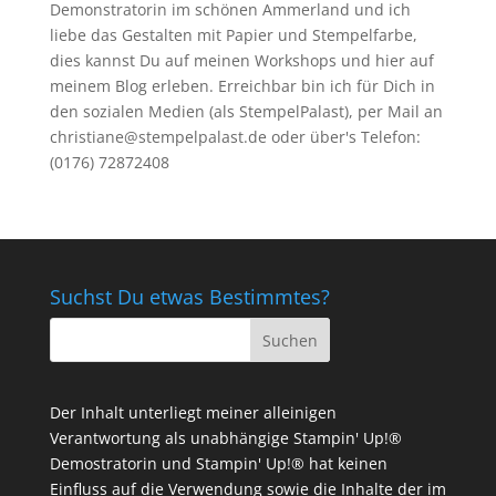
Demonstratorin im schönen Ammerland und ich
liebe das Gestalten mit Papier und Stempelfarbe,
dies kannst Du auf meinen
Workshops
und hier auf
meinem Blog erleben. Erreichbar bin ich für Dich in
den sozialen Medien (als StempelPalast), per Mail an
christiane@stempelpalast.de
oder über's Telefon:
(0176) 72872408
Suchst Du etwas Bestimmtes?
Der Inhalt unterliegt meiner alleinigen
Verantwortung als unabhängige Stampin' Up!®
Demostratorin und Stampin' Up!® hat keinen
Einfluss auf die Verwendung sowie die Inhalte der im