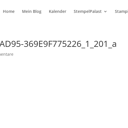
Home
Mein Blog
Kalender
StempelPalast
Stampi
AD95-369E9F775226_1_201_a
entare