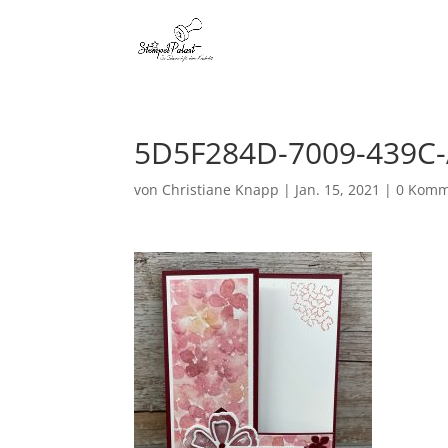
5D5F284D-7009-439C-
von
Christiane Knapp
|
Jan. 15, 2021
|
0 Komm