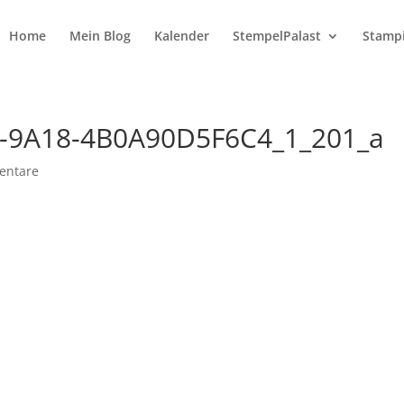
Home
Mein Blog
Kalender
StempelPalast
Stampi
-9A18-4B0A90D5F6C4_1_201_a
entare