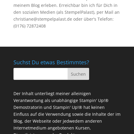
meinem Blog erleben. Erreichbar bin ich für Dich in
den sozialen Medien (als StempelPalast), per Mail an
christiane@stempelpalast.de
oder über's Telefon:
(0176) 72872408
Suchst Du etwas Bestimmtes?
Der Inhalt unterliegt meiner alleinigen
Verantwortung als unabhängige Stampin' Up!®
Demostratorin und Stampin' Up!® hat keinen
Einfluss auf die Verwendung sowie die Inhalte der im
Blog, der Webseite oder jedwedem anderen
Internetmedium angebotenen Kursen,