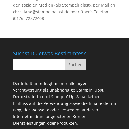
den sozialen Medien (als StempelPalast), per Mail an
christiane@stempelpalast.de
oder über's Telefon:
(0176) 72872408
Suchst Du etwas Bestimmtes?
Der Inhalt unterliegt meiner alleinigen
Verantwortung als unabhängige Stampin' Up!®
Demostratorin und Stampin' Up!® hat keinen
Einfluss auf die Verwendung sowie die Inhalte der im
Blog, der Webseite oder jedwedem anderen
Internetmedium angebotenen Kursen,
Dienstleistungen oder Produkten.