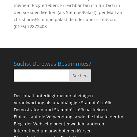
meinem Blog erleben. Erreichbar bin ich für Dich in
den sozialen Medien (als StempelPalast), per Mail an
christiane@stempelpalast.de
oder über's Telefon:
(0176) 72872408
Suchst Du etwas Bestimmtes?
Der Inhalt unterliegt meiner alleinigen
Verantwortung als unabhängige Stampin' Up!®
Demostratorin und Stampin' Up!® hat keinen
Einfluss auf die Verwendung sowie die Inhalte der im
Blog, der Webseite oder jedwedem anderen
Internetmedium angebotenen Kursen,