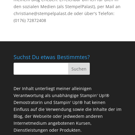
den sozialen Medien (als StempelPalast), per Mail an
christiane@stempelpalast.de
oder über's Telefon:
(0176) 72872408
Suchst Du etwas Bestimmtes?
Der Inhalt unterliegt meiner alleinigen
Verantwortung als unabhängige Stampin' Up!®
Demostratorin und Stampin' Up!® hat keinen
Einfluss auf die Verwendung sowie die Inhalte der im
Blog, der Webseite oder jedwedem anderen
Internetmedium angebotenen Kursen,
Dienstleistungen oder Produkten.