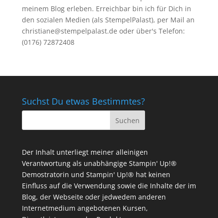
meinem Blog erleben. Erreichbar bin ich für Dich in
den sozialen Medien (als StempelPalast), per Mail an
christiane@stempelpalast.de
oder über's Telefon:
(0176) 72872408
Suchst Du etwas Bestimmtes?
Der Inhalt unterliegt meiner alleinigen
Verantwortung als unabhängige Stampin' Up!®
Demostratorin und Stampin' Up!® hat keinen
Einfluss auf die Verwendung sowie die Inhalte der im
Blog, der Webseite oder jedwedem anderen
Internetmedium angebotenen Kursen,