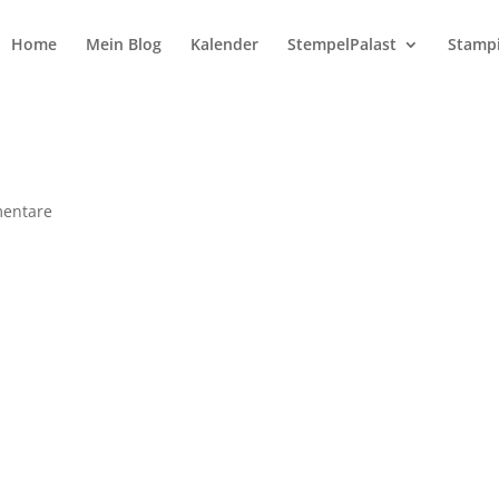
Home
Mein Blog
Kalender
StempelPalast
Stampi
entare