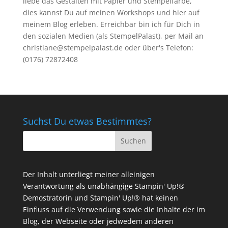
liebe das Gestalten mit Papier und Stempelfarbe,
dies kannst Du auf meinen
Workshops
und hier auf
meinem Blog erleben. Erreichbar bin ich für Dich in
den sozialen Medien (als StempelPalast), per Mail an
christiane@stempelpalast.de
oder über's Telefon:
(0176) 72872408
Suchst Du etwas Bestimmtes?
Der Inhalt unterliegt meiner alleinigen
Verantwortung als unabhängige Stampin' Up!®
Demostratorin und Stampin' Up!® hat keinen
Einfluss auf die Verwendung sowie die Inhalte der im
Blog, der Webseite oder jedwedem anderen