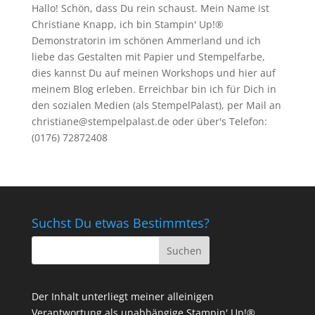
Hallo! Schön, dass Du rein schaust. Mein Name ist
Christiane Knapp, ich bin Stampin' Up!®
Demonstratorin im schönen Ammerland und ich
liebe das Gestalten mit Papier und Stempelfarbe,
dies kannst Du auf meinen
Workshops
und hier auf
meinem Blog erleben. Erreichbar bin ich für Dich in
den sozialen Medien (als StempelPalast), per Mail an
christiane@stempelpalast.de
oder über's Telefon:
(0176) 72872408
Suchst Du etwas Bestimmtes?
Der Inhalt unterliegt meiner alleinigen
Verantwortung als unabhängige Stampin' Up!®