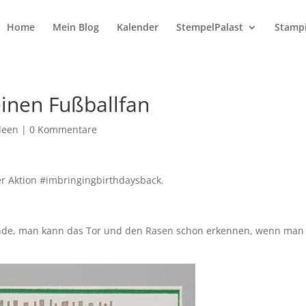
Home
Mein Blog
Kalender
StempelPalast
Stampi
einen Fußballfan
deen
|
0 Kommentare
er Aktion #imbringingbirthdaysback.
ich finde, man kann das Tor und den Rasen schon erkennen, wenn man 