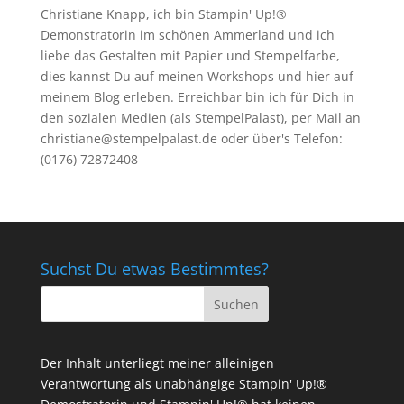
Christiane Knapp, ich bin Stampin' Up!®
Demonstratorin im schönen Ammerland und ich
liebe das Gestalten mit Papier und Stempelfarbe,
dies kannst Du auf meinen
Workshops
und hier auf
meinem Blog erleben. Erreichbar bin ich für Dich in
den sozialen Medien (als StempelPalast), per Mail an
christiane@stempelpalast.de
oder über's Telefon:
(0176) 72872408
Suchst Du etwas Bestimmtes?
Der Inhalt unterliegt meiner alleinigen
Verantwortung als unabhängige Stampin' Up!®