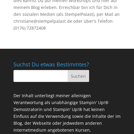
dies kannst Du auf meinen
Workshops
und hier auf
meinem Blog erleben. Erreichbar bin ich für Dich in
den sozialen Medien (als StempelPalast), per Mail an
christiane@stempelpalast.de
oder über's Telefon:
(0176) 72872408
Suchst Du etwas Bestimmtes?
Der Inhalt unterliegt meiner alleinigen
Verantwortung als unabhängige Stampin' Up!®
Demostratorin und Stampin' Up!® hat keinen
Einfluss auf die Verwendung sowie die Inhalte der im
Blog, der Webseite oder jedwedem anderen
Internetmedium angebotenen Kursen,