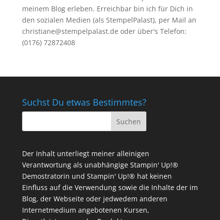
meinem Blog erleben. Erreichbar bin ich für Dich in
den sozialen Medien (als StempelPalast), per Mail an
christiane@stempelpalast.de
oder über's Telefon:
(0176) 72872408
Suchst Du etwas Bestimmtes?
Der Inhalt unterliegt meiner alleinigen
Verantwortung als unabhängige Stampin' Up!®
Demostratorin und Stampin' Up!® hat keinen
Einfluss auf die Verwendung sowie die Inhalte der im
Blog, der Webseite oder jedwedem anderen
Internetmedium angebotenen Kursen,