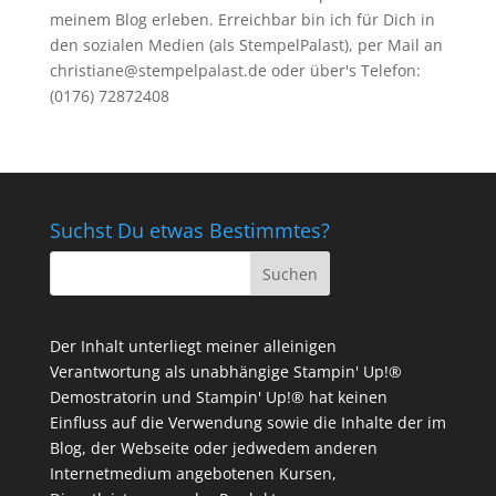
meinem Blog erleben. Erreichbar bin ich für Dich in
den sozialen Medien (als StempelPalast), per Mail an
christiane@stempelpalast.de
oder über's Telefon:
(0176) 72872408
Suchst Du etwas Bestimmtes?
Der Inhalt unterliegt meiner alleinigen
Verantwortung als unabhängige Stampin' Up!®
Demostratorin und Stampin' Up!® hat keinen
Einfluss auf die Verwendung sowie die Inhalte der im
Blog, der Webseite oder jedwedem anderen
Internetmedium angebotenen Kursen,