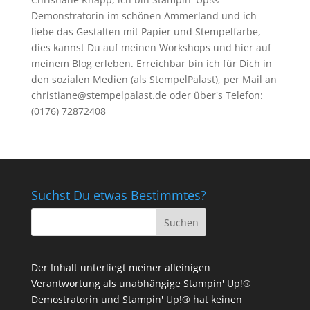
Demonstratorin im schönen Ammerland und ich
liebe das Gestalten mit Papier und Stempelfarbe,
dies kannst Du auf meinen
Workshops
und hier auf
meinem Blog erleben. Erreichbar bin ich für Dich in
den sozialen Medien (als StempelPalast), per Mail an
christiane@stempelpalast.de
oder über's Telefon:
(0176) 72872408
Suchst Du etwas Bestimmtes?
Der Inhalt unterliegt meiner alleinigen
Verantwortung als unabhängige Stampin' Up!®
Demostratorin und Stampin' Up!® hat keinen