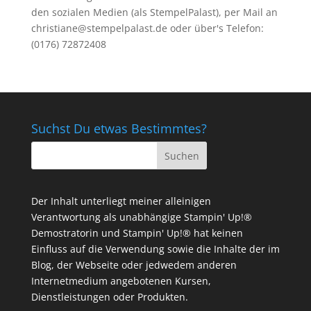
den sozialen Medien (als StempelPalast), per Mail an
christiane@stempelpalast.de
oder über's Telefon:
(0176) 72872408
Suchst Du etwas Bestimmtes?
Der Inhalt unterliegt meiner alleinigen
Verantwortung als unabhängige Stampin' Up!®
Demostratorin und Stampin' Up!® hat keinen
Einfluss auf die Verwendung sowie die Inhalte der im
Blog, der Webseite oder jedwedem anderen
Internetmedium angebotenen Kursen,
Dienstleistungen oder Produkten.