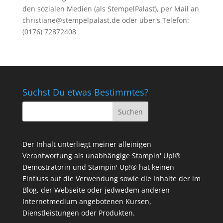
den sozialen Medien (als StempelPalast), per Mail an
christiane@stempelpalast.de
oder über's Telefon:
(0176) 72872408
Suchst Du etwas Bestimmtes?
Der Inhalt unterliegt meiner alleinigen
Verantwortung als unabhängige Stampin' Up!®
Demostratorin und Stampin' Up!® hat keinen
Einfluss auf die Verwendung sowie die Inhalte der im
Blog, der Webseite oder jedwedem anderen
Internetmedium angebotenen Kursen,
Dienstleistungen oder Produkten.