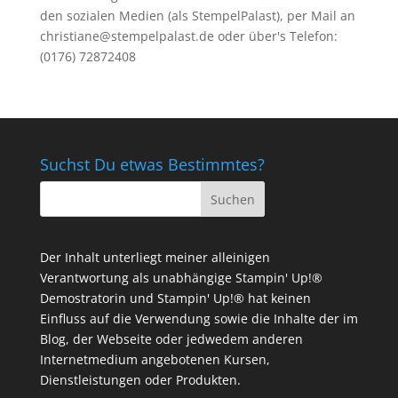
den sozialen Medien (als StempelPalast), per Mail an
christiane@stempelpalast.de
oder über's Telefon:
(0176) 72872408
Suchst Du etwas Bestimmtes?
Der Inhalt unterliegt meiner alleinigen
Verantwortung als unabhängige Stampin' Up!®
Demostratorin und Stampin' Up!® hat keinen
Einfluss auf die Verwendung sowie die Inhalte der im
Blog, der Webseite oder jedwedem anderen
Internetmedium angebotenen Kursen,
Dienstleistungen oder Produkten.