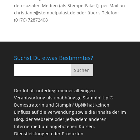
den sozialen Medien (als StempelPalast), per Mail an
christiane@stempelpalast.de
oder über's Telefon:
(0176) 72872408
Suchst Du etwas Bestimmtes?
Der Inhalt unterliegt meiner alleinigen
Verantwortung als unabhängige Stampin' Up!®
Demostratorin und Stampin' Up!® hat keinen
Einfluss auf die Verwendung sowie die Inhalte der im
Blog, der Webseite oder jedwedem anderen
Internetmedium angebotenen Kursen,
Dienstleistungen oder Produkten.