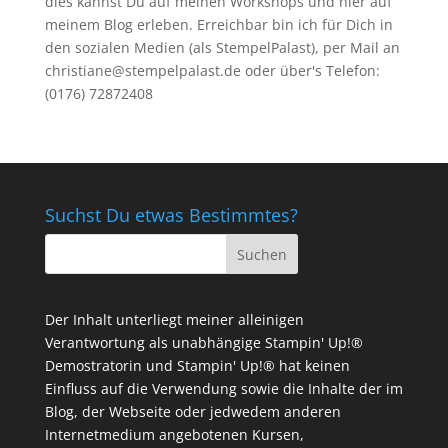
dies kannst Du auf meinen
Workshops
und hier auf
meinem Blog erleben. Erreichbar bin ich für Dich in
den sozialen Medien (als StempelPalast), per Mail an
christiane@stempelpalast.de
oder über's Telefon:
(0176) 72872408
Suchst Du etwas Bestimmtes?
Der Inhalt unterliegt meiner alleinigen
Verantwortung als unabhängige Stampin' Up!®
Demostratorin und Stampin' Up!® hat keinen
Einfluss auf die Verwendung sowie die Inhalte der im
Blog, der Webseite oder jedwedem anderen
Internetmedium angebotenen Kursen,