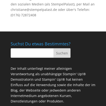
den sozialen Medien (als StempelPalast), per Mail an
christiane@stempelpalast.de
oder über's Telefon:
(0176) 72872408
Suchst Du etwas Bestimmtes?
Der Inhalt unterliegt meiner alleinigen
Verantwortung als unabhängige Stampin' Up!®
Demostratorin und Stampin' Up!® hat keinen
Einfluss auf die Verwendung sowie die Inhalte der im
Blog, der Webseite oder jedwedem anderen
Internetmedium angebotenen Kursen,
Dienstleistungen oder Produkten.