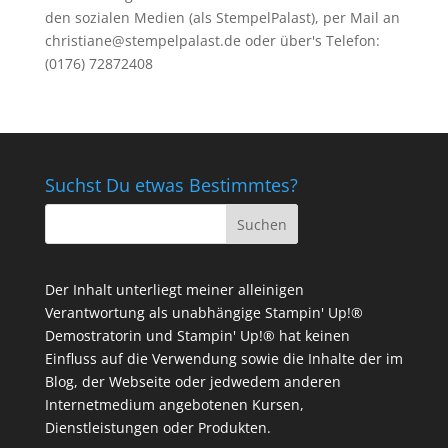
den sozialen Medien (als StempelPalast), per Mail an
christiane@stempelpalast.de
oder über's Telefon:
(0176) 72872408
Suchst Du etwas Bestimmtes?
Der Inhalt unterliegt meiner alleinigen
Verantwortung als unabhängige Stampin' Up!®
Demostratorin und Stampin' Up!® hat keinen
Einfluss auf die Verwendung sowie die Inhalte der im
Blog, der Webseite oder jedwedem anderen
Internetmedium angebotenen Kursen,
Dienstleistungen oder Produkten.