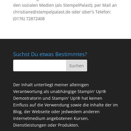
den sozialen Medien (als StempelPalast), per Mail an
christiane@stempelpalast.de
oder über's Telefon:
(0176) 72872408
Suchst Du etwas Bestimmtes?
Der Inhalt unterliegt meiner alleinigen
Verantwortung als unabhängige Stampin' Up!®
Demostratorin und Stampin' Up!® hat keinen
Einfluss auf die Verwendung sowie die Inhalte der im
Blog, der Webseite oder jedwedem anderen
Internetmedium angebotenen Kursen,
Dienstleistungen oder Produkten.