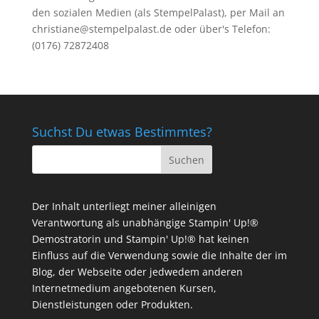
den sozialen Medien (als StempelPalast), per Mail an
christiane@stempelpalast.de
oder über's Telefon:
(0176) 72872408
Suchst Du etwas Bestimmtes?
Der Inhalt unterliegt meiner alleinigen
Verantwortung als unabhängige Stampin' Up!®
Demostratorin und Stampin' Up!® hat keinen
Einfluss auf die Verwendung sowie die Inhalte der im
Blog, der Webseite oder jedwedem anderen
Internetmedium angebotenen Kursen,
Dienstleistungen oder Produkten.