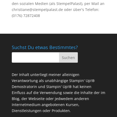
den sozialen Medien (als StempelPalast), per Mail an
christiane@stempelpalast.de
oder über's Telefon:
(0176) 72872408
Suchst Du etwas Bestimmtes?
Der Inhalt unterliegt meiner alleinigen
Verantwortung als unabhängige Stampin' Up!®
Demostratorin und Stampin' Up!® hat keinen
Einfluss auf die Verwendung sowie die Inhalte der im
Blog, der Webseite oder jedwedem anderen
Internetmedium angebotenen Kursen,
Dienstleistungen oder Produkten.