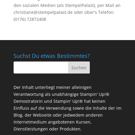
den sozialen Medien (als StempelPalast), per Mail an
christiane@stempelpalast.de
oder über's Telefon:
(0176) 72872408
Suchst Du etwas Bestimmtes?
Der Inhalt unterliegt meiner alleinigen
Verantwortung als unabhängige Stampin' Up!®
Demostratorin und Stampin' Up!® hat keinen
Einfluss auf die Verwendung sowie die Inhalte der im
Blog, der Webseite oder jedwedem anderen
Internetmedium angebotenen Kursen,
Dienstleistungen oder Produkten.