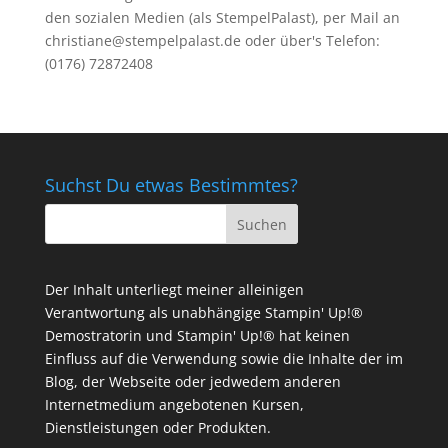
den sozialen Medien (als StempelPalast), per Mail an
christiane@stempelpalast.de
oder über's Telefon:
(0176) 72872408
Suchst Du etwas Bestimmtes?
Der Inhalt unterliegt meiner alleinigen
Verantwortung als unabhängige Stampin' Up!®
Demostratorin und Stampin' Up!® hat keinen
Einfluss auf die Verwendung sowie die Inhalte der im
Blog, der Webseite oder jedwedem anderen
Internetmedium angebotenen Kursen,
Dienstleistungen oder Produkten.