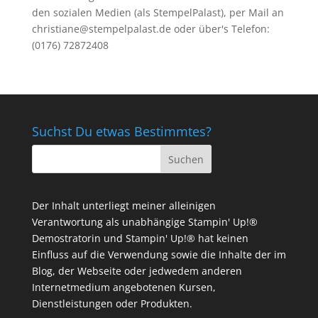
den sozialen Medien (als StempelPalast), per Mail an
christiane@stempelpalast.de
oder über's Telefon:
(0176) 72872408
Suchst Du etwas Bestimmtes?
Der Inhalt unterliegt meiner alleinigen
Verantwortung als unabhängige Stampin' Up!®
Demostratorin und Stampin' Up!® hat keinen
Einfluss auf die Verwendung sowie die Inhalte der im
Blog, der Webseite oder jedwedem anderen
Internetmedium angebotenen Kursen,
Dienstleistungen oder Produkten.